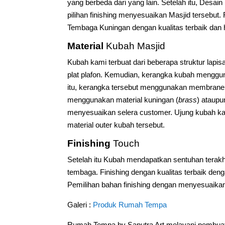
yang berbeda dari yang lain. Setelah itu, Desa
pilihan finishing menyesuaikan Masjid terseb
Tembaga Kuningan dengan kualitas terbaik dan 
Material
Kubah Masjid
Kubah kami terbuat dari beberapa struktur la
plat plafon. Kemudian, kerangka kubah menggun
itu, kerangka tersebut menggunakan membrane 
menggunakan material kuningan (
brass
) ataupu
menyesuaikan selera customer. Ujung kubah k
material outer kubah tersebut.
Finishing
Touch
Setelah itu Kubah mendapatkan sentuhan terakhi
tembaga. Finishing dengan kualitas terbaik de
Pemilihan bahan finishing dengan menyesuaika
Galeri :
Produk Rumah Tempa
Rumah Tempa by Saputra Art melayani pembuat