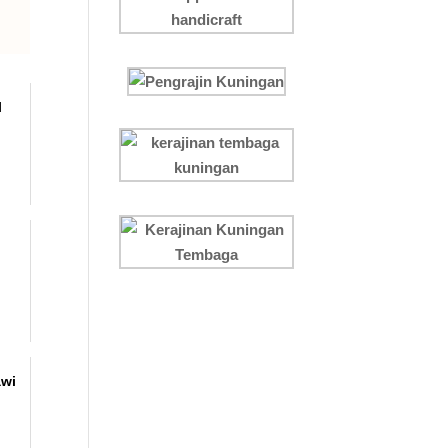
l
awi