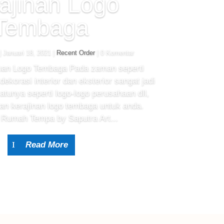
ajinan Logo
Tembaga
|
Januari 18, 2021
|
Recent Order
| 0 Komentar
inan Logo Tembaga Pada zaman seperti
dekorasi interior dan eksterior sangat jadi
satunya seperti logo-logo perusahaan dll,
n kerajinan logo tembaga untuk anda.
 Rumah Tempa by Saputra Art...
Read More