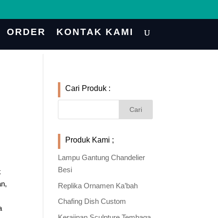
ORDER
KONTAK KAMI
Cari Produk :
Produk Kami ;
Lampu Gantung Chandelier
Besi
k
an,
Replika Ornamen Ka’bah
Chafing Dish Custom
a
Kerajinan Sculpture Tembaga