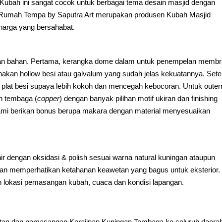
in Kubah ini sangat cocok untuk berbagai tema desain masjid dengan
ut. Rumah Tempa by Saputra Art merupakan produsen Kubah Masjid
harga yang bersahabat.
pisan bahan. Pertama, kerangka dome dalam untuk penempelan memb
akan hollow besi atau galvalum yang sudah jelas kekuatannya. Sete
plat besi supaya lebih kokoh dan mencegah kebocoran. Untuk oute
n tembaga (
copper
) dengan banyak pilihan motif ukiran dan finishing
ami berikan bonus berupa makara dengan material menyesuaikan
r dengan oksidasi & polish sesuai warna natural kuningan ataupun
ngan memperhatikan ketahanan keawetan yang bagus untuk eksterior.
n lokasi pemasangan kubah, cuaca dan kondisi lapangan.
an dan pemasangan Kerajinan Kuningan Tembaga ke seluruh daerah