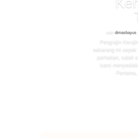
Ker
oleh
dimasbayus
Pengrajin Keraj
sekarang ini aspek 
perhatian, salah 
kami menyediaka
Pertama,