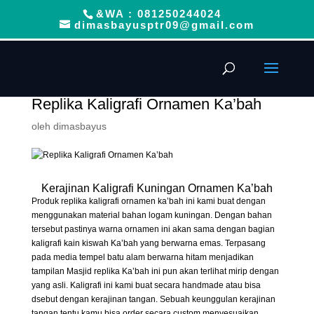
&WA : 081250244024
dimasbayusptr09@gmail.com
Replika Kaligrafi Ornamen Ka’bah
oleh
dimasbayus
Kerajinan Kaligrafi Kuningan Ornamen Ka’bah
Produk replika kaligrafi ornamen ka’bah ini kami buat dengan
menggunakan material bahan logam kuningan. Dengan bahan
tersebut pastinya warna ornamen ini akan sama dengan bagian
kaligrafi kain kiswah Ka’bah yang berwarna emas. Terpasang
pada media tempel batu alam berwarna hitam menjadikan
tampilan Masjid replika Ka’bah ini pun akan terlihat mirip dengan
yang asli. Kaligrafi ini kami buat secara handmade atau bisa
dsebut dengan kerajinan tangan. Sebuah keunggulan kerajinan
tangan tentu kamu bisa order secara custom menyesuaikan