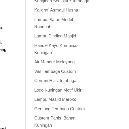
Kerajinan Sculpture Tembaga
Kaligrafi Asmaul Husna
Lampu Plafon Model
Raudhah
ua
Lampu Dinding Masjid
i,
Handle Kayu Kombinasi
yang
Kuningan
Air Mancur Melayang
Vas Tembaga Custom
Cermin Hias Tembaga
Logo Kuningan Motif Ukir
Lampu Masjid Maroko
Gentong Tembaga Custom
Custom Partisi Bahan
Kuningan
ebut