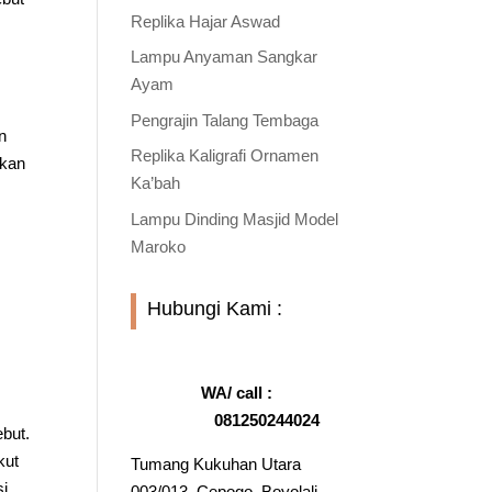
Replika Hajar Aswad
Lampu Anyaman Sangkar
Ayam
Pengrajin Talang Tembaga
n
Replika Kaligrafi Ornamen
kkan
Ka’bah
Lampu Dinding Masjid Model
Maroko
Hubungi Kami :
WA/ call :
081250244024
but.
kut
Tumang Kukuhan Utara
i.
003/013, Cepogo, Boyolali,