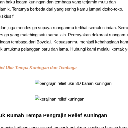
ahan baku logam kuningan dan tembaga yang terjamin mutu dan
ciamik. Tentunya berbeda dari yang sering kamu jumpai dtoko-toko,
ksklusif.
an juga mendesign supaya ruanganmu terlihat semakin indah. Sem
design yang matching satu sama lain. Percayakan dekorasi ruangamu
ingan tembaga dari Boyolali. Kepuasanmu menjadi kebahagiaan kam
ik untukmu pelanggan baru dan lama. Hubungi kami melalui kontak 
ief Ukir Tempa Kuningan dan Tembaga
duk Rumah Tempa Pengrajin Relief Kuningan
 menjadi pilihan yang sangat menarik untukmu, pastinya barang ters