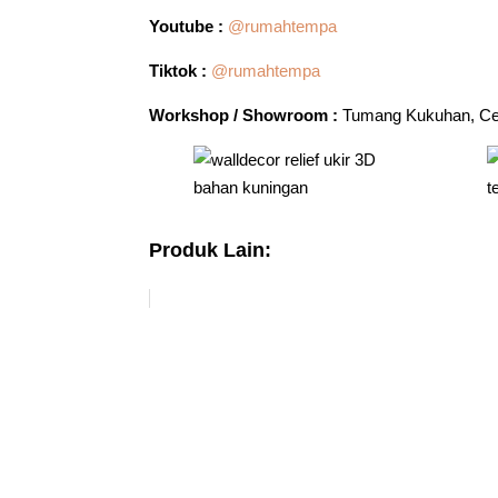
Youtube :
@rumahtempa
Tiktok :
@rumahtempa
Workshop / Showroom :
Tumang Kukuhan, Cep
Produk Lain: