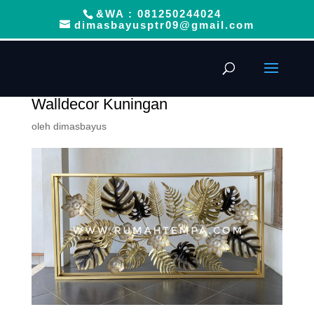
&WA : 081250244024
dimasbayusptr09@gmail.com
Walldecor Kuningan
oleh
dimasbayus