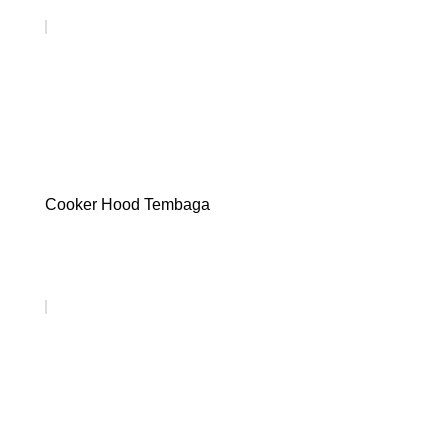
Cooker Hood Tembaga