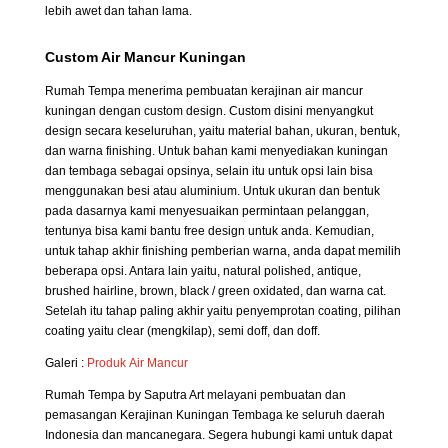
lebih awet dan tahan lama.
Custom Air Mancur Kuningan
Rumah Tempa menerima pembuatan kerajinan air mancur
kuningan dengan custom design. Custom disini menyangkut
design secara keseluruhan, yaitu material bahan, ukuran, bentuk,
dan warna finishing. Untuk bahan kami menyediakan kuningan
dan tembaga sebagai opsinya, selain itu untuk opsi lain bisa
menggunakan besi atau aluminium. Untuk ukuran dan bentuk
pada dasarnya kami menyesuaikan permintaan pelanggan,
tentunya bisa kami bantu free design untuk anda. Kemudian,
untuk tahap akhir finishing pemberian warna, anda dapat memilih
beberapa opsi. Antara lain yaitu, natural polished, antique,
brushed hairline, brown, black / green oxidated, dan warna cat.
Setelah itu tahap paling akhir yaitu penyemprotan coating, pilihan
coating yaitu clear (mengkilap), semi doff, dan doff.
Galeri :
Produk
Air Mancur
Rumah Tempa by Saputra Art melayani pembuatan dan
pemasangan Kerajinan Kuningan Tembaga ke seluruh daerah
Indonesia dan mancanegara. Segera hubungi kami untuk dapat