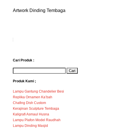
Artwork Dinding Tembaga
Cari Produk :
Produk Kami ;
Lampu Gantung Chandelier Besi
Replika Ornamen Ka’bah
Chafing Dish Custom
Kerajinan Sculpture Tembaga
Kaligrafi Asmaul Husna
Lampu Plafon Model Raudhah
Lampu Dinding Masjid