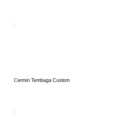
Cermin Tembaga Custom