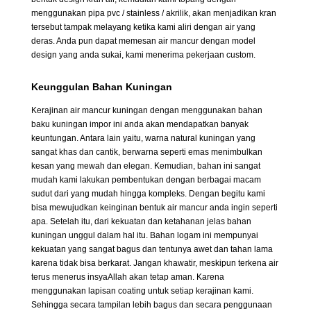
menggunakan pipa pvc / stainless / akrilik, akan menjadikan kran
tersebut tampak melayang ketika kami aliri dengan air yang
deras. Anda pun dapat memesan air mancur dengan model
design yang anda sukai, kami menerima pekerjaan custom.
Keunggulan Bahan Kuningan
Kerajinan air mancur kuningan dengan menggunakan bahan
baku kuningan impor ini anda akan mendapatkan banyak
keuntungan. Antara lain yaitu, warna natural kuningan yang
sangat khas dan cantik, berwarna seperti emas menimbulkan
kesan yang mewah dan elegan. Kemudian, bahan ini sangat
mudah kami lakukan pembentukan dengan berbagai macam
sudut dari yang mudah hingga kompleks. Dengan begitu kami
bisa mewujudkan keinginan bentuk air mancur anda ingin seperti
apa. Setelah itu, dari kekuatan dan ketahanan jelas bahan
kuningan unggul dalam hal itu. Bahan logam ini mempunyai
kekuatan yang sangat bagus dan tentunya awet dan tahan lama
karena tidak bisa berkarat. Jangan khawatir, meskipun terkena air
terus menerus insyaAllah akan tetap aman. Karena
menggunakan lapisan coating untuk setiap kerajinan kami.
Sehingga secara tampilan lebih bagus dan secara penggunaan