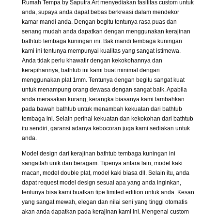
Rumah Tempa by Saputra Art menyediakan fasilitas custom untuk
anda, supaya anda dapat bebas berkreasi dalam mendekor
kamar mandi anda. Dengan begitu tentunya rasa puas dan
senang mudah anda dapatkan dengan menggunakan kerajinan
bathtub tembaga kuningan ini. Bak mandi tembaga kuningan
kami ini tentunya mempunyai kualitas yang sangat istimewa.
Anda tidak perlu khawatir dengan kekokohannya dan
kerapihannya, bathtub ini kami buat minimal dengan
menggunakan plat 1mm. Tentunya dengan begitu sangat kuat
untuk menampung orang dewasa dengan sangat baik. Apabila
anda merasakan kurang, kerangka biasanya kami tambahkan
pada bawah bathtub untuk menambah kekuatan dari bathtub
tembaga ini. Selain perihal kekuatan dan kekokohan dari bathtub
itu sendiri, garansi adanya kebocoran juga kami sediakan untuk
anda.
Model design dari kerajinan bathtub tembaga kuningan ini
sangatlah unik dan beragam. Tipenya antara lain, model kaki
macan, model double plat, model kaki biasa dll. Selain itu, anda
dapat request model design sesuai apa yang anda inginkan,
tentunya bisa kami buatkan tipe limited edition untuk anda. Kesan
yang sangat mewah, elegan dan nilai seni yang tinggi otomatis
akan anda dapatkan pada kerajinan kami ini. Mengenai custom