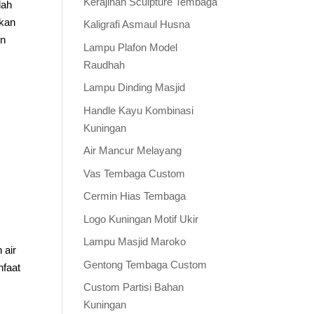
Kerajinan Sculpture Tembaga
lah
akan
Kaligrafi Asmaul Husna
un
Lampu Plafon Model
Raudhah
Lampu Dinding Masjid
Handle Kayu Kombinasi
Kuningan
Air Mancur Melayang
Vas Tembaga Custom
Cermin Hias Tembaga
Logo Kuningan Motif Ukir
Lampu Masjid Maroko
 air
Gentong Tembaga Custom
faat
Custom Partisi Bahan
Kuningan