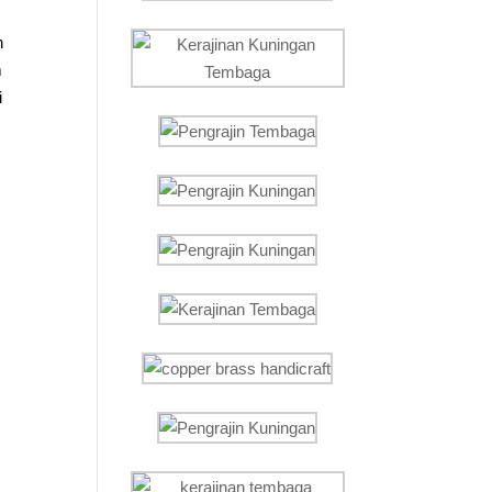
h
m
i