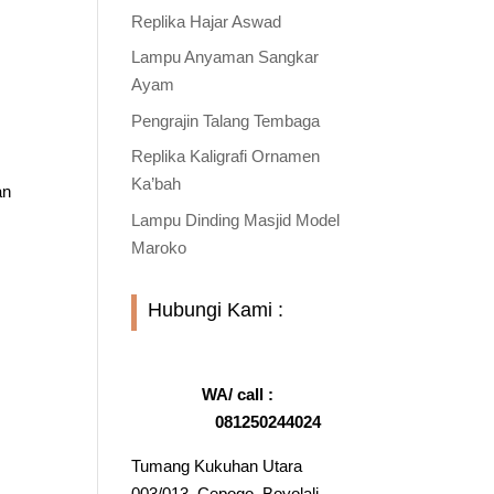
Replika Hajar Aswad
Lampu Anyaman Sangkar
Ayam
Pengrajin Talang Tembaga
Replika Kaligrafi Ornamen
Ka’bah
an
Lampu Dinding Masjid Model
Maroko
Hubungi Kami :
WA/ call :
081250244024
Tumang Kukuhan Utara
003/013, Cepogo, Boyolali,