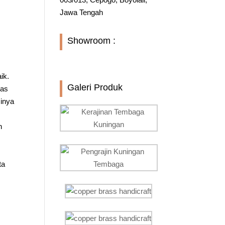
Jawa Tengah
Showroom :
ik.
Galeri Produk
tas
sinya
n
ta