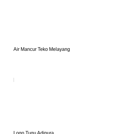
Air Mancur Teko Melayang
Logo Tugu Adipura