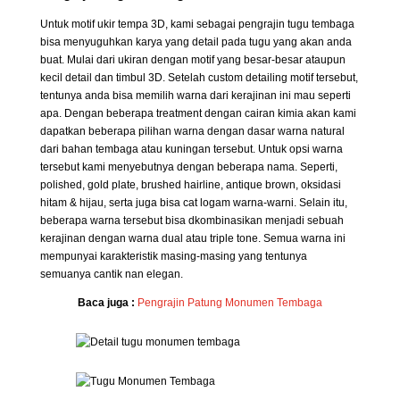
Untuk motif ukir tempa 3D, kami sebagai pengrajin tugu tembaga
bisa menyuguhkan karya yang detail pada tugu yang akan anda
buat. Mulai dari ukiran dengan motif yang besar-besar ataupun
kecil detail dan timbul 3D. Setelah custom detailing motif tersebut,
tentunya anda bisa memilih warna dari kerajinan ini mau seperti
apa. Dengan beberapa treatment dengan cairan kimia akan kami
dapatkan beberapa pilihan warna dengan dasar warna natural
dari bahan tembaga atau kuningan tersebut. Untuk opsi warna
tersebut kami menyebutnya dengan beberapa nama. Seperti,
polished, gold plate, brushed hairline, antique brown, oksidasi
hitam & hijau, serta juga bisa cat logam warna-warni. Selain itu,
beberapa warna tersebut bisa dkombinasikan menjadi sebuah
kerajinan dengan warna dual atau triple tone. Semua warna ini
mempunyai karakteristik masing-masing yang tentunya
semuanya cantik nan elegan.
Baca juga :
Pengrajin Patung Monumen Tembaga