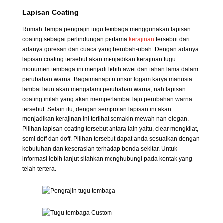
Lapisan Coating
Rumah Tempa pengrajin tugu tembaga menggunakan lapisan
coating sebagai perlindungan pertama
kerajinan
tersebut dari
adanya goresan dan cuaca yang berubah-ubah. Dengan adanya
lapisan coating tersebut akan menjadikan kerajinan tugu
monumen tembaga ini menjadi lebih awet dan tahan lama dalam
perubahan warna. Bagaimanapun unsur logam karya manusia
lambat laun akan mengalami perubahan warna, nah lapisan
coating inilah yang akan memperlambat laju perubahan warna
tersebut. Selain itu, dengan semprotan lapisan ini akan
menjadikan kerajinan ini terlihat semakin mewah nan elegan.
Pilihan lapisan coating tersebut antara lain yaitu, clear mengkilat,
semi doff dan doff. Pilihan tersebut dapat anda sesuaikan dengan
kebutuhan dan keserasian terhadap benda sekitar. Untuk
informasi lebih lanjut silahkan menghubungi pada kontak yang
telah tertera.