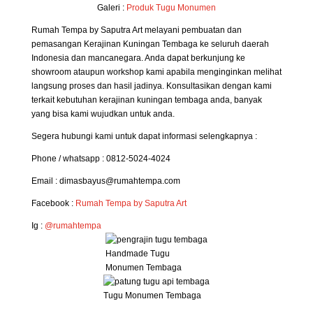
Galeri :
Produk
Tugu Monumen
Rumah Tempa by Saputra Art melayani pembuatan dan
pemasangan Kerajinan Kuningan Tembaga ke seluruh daerah
Indonesia dan mancanegara. Anda dapat berkunjung ke
showroom ataupun workshop kami apabila menginginkan melihat
langsung proses dan hasil jadinya. Konsultasikan dengan kami
terkait kebutuhan kerajinan kuningan tembaga anda, banyak
yang bisa kami wujudkan untuk anda.
Segera hubungi kami untuk dapat informasi selengkapnya :
Phone / whatsapp : 0812-5024-4024
Email : dimasbayus@rumahtempa.com
Facebook :
Rumah Tempa by Saputra Art
Ig :
@rumahtempa
Handmade Tugu
Monumen Tembaga
Tugu Monumen Tembaga