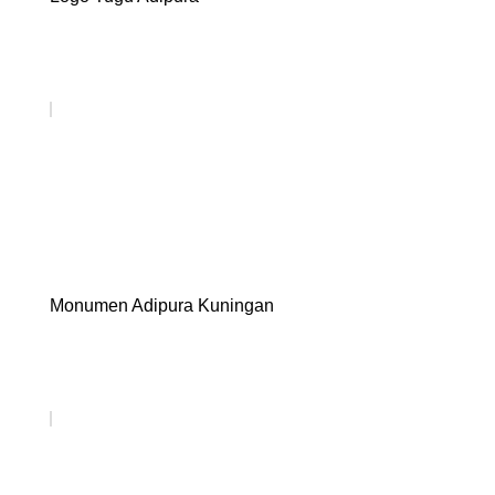
Monumen Adipura Kuningan