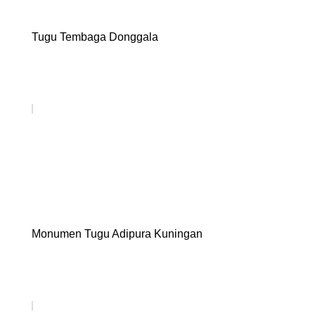
Tugu Tembaga Donggala
Monumen Tugu Adipura Kuningan