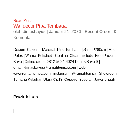
Read More
Walldecor Pipa Tembaga
oleh
dimasbayus
|
Januari 31, 2023
|
Recent Order
| 0
Komentar
Design: Custom | Material: Pipa Tembaga | Size: P200cm | Motif:
Polos | Warna: Polished | Coating: Clear | Include: Free Packing
Kayu | Online order: 0812-5024-4024 Dimas Bayu S |
email: dimasbayus@rumahtempa.com | web :
www.rumahtempa.com | instagram : @rumahtempa | Showroom :
Tumang Kukuhan Utara 03/13, Cepogo, Boyolali, JawaTengah
Produk Lain: