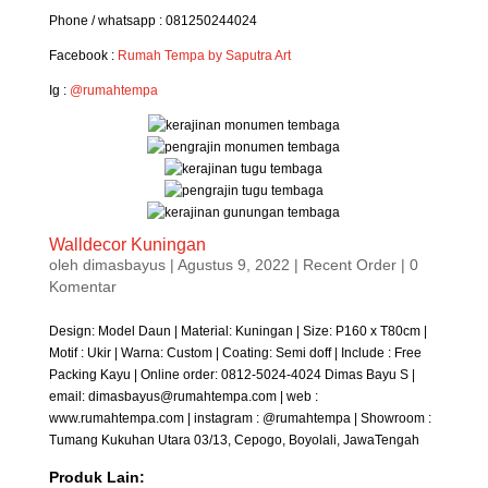
Phone / whatsapp : 081250244024
Facebook :
Rumah Tempa by Saputra Art
Ig :
@rumahtempa
Walldecor Kuningan
oleh
dimasbayus
|
Agustus 9, 2022
|
Recent Order
| 0
Komentar
Design: Model Daun | Material: Kuningan | Size: P160 x T80cm |
Motif : Ukir | Warna: Custom | Coating: Semi doff | Include : Free
Packing Kayu | Online order: 0812-5024-4024 Dimas Bayu S |
email: dimasbayus@rumahtempa.com | web :
www.rumahtempa.com | instagram : @rumahtempa | Showroom :
Tumang Kukuhan Utara 03/13, Cepogo, Boyolali, JawaTengah
Produk Lain: