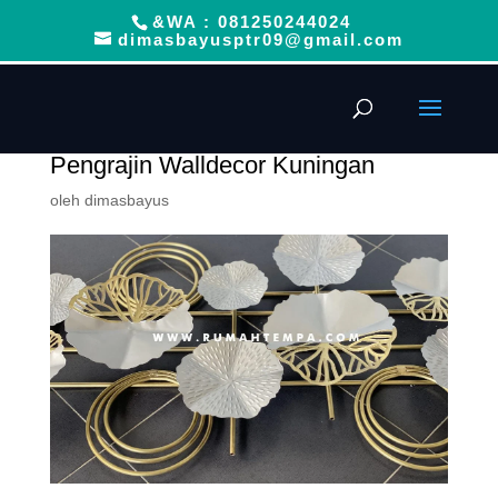
&WA : 081250244024
dimasbayusptr09@gmail.com
Pengrajin Walldecor Kuningan
oleh
dimasbayus