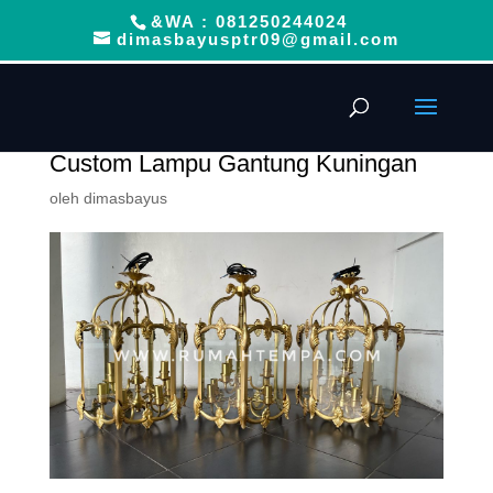
&WA : 081250244024
dimasbayusptr09@gmail.com
Custom Lampu Gantung Kuningan
oleh
dimasbayus