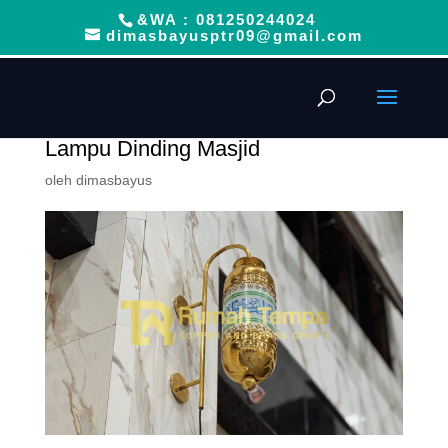
&WA : 081250244024
dimasbayusptr09@gmail.com
Lampu Dinding Masjid
oleh
dimasbayus