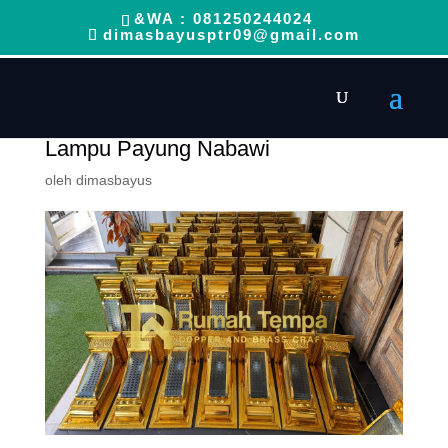
&WA : 081250244024
dimasbayusptr09@gmail.com
Lampu Payung Nabawi
oleh
dimasbayus