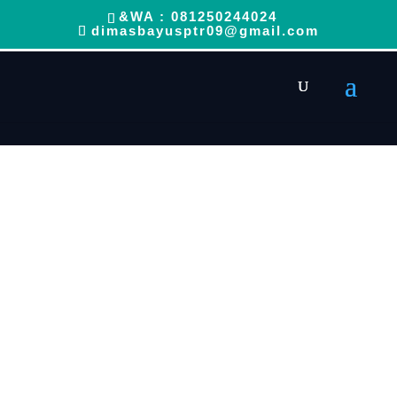
&WA : 081250244024
dimasbayusptr09@gmail.com
PRODUK KERAJINAN KUNINGAN
TEMBAGA
dimasbayus