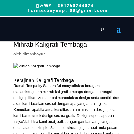
&WA : 081250244024
dimasbayusptr09@gmail.com
Mihrab Kaligrafi Tembaga
oleh
dimasbayus
Kerajinan Kaligrafi Tembaga
Rumah Tempa by Saputra Art menyediakan beragam
macamkerajonan mihrab kaligrafi tembaga dengan berbagai
design pilihan. Anda dapat menentukan design anda sendiri, dan
akan kami buatkan sesuai dengan apa yang anda inginkan.
Kemudian, apabila anda kesulitas dalam masalah design, bisa
kami bantu untuk design secara gratis. Design seperti apapun
InsyaAllah bisa kami buat, baik dengan gambar yang sangat
detail ataupun simple. Selain itu, ukuran juga dapat anda pesan
mulai dari ukuran kecil sampai besar, skala berapapun kami siap