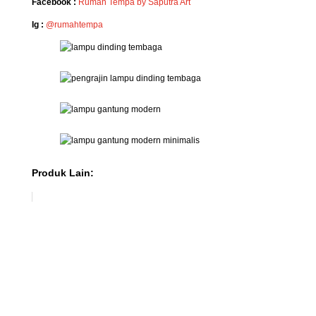
Facebook :
Rumah Tempa by Saputra Art
Ig :
@rumahtempa
Produk Lain: