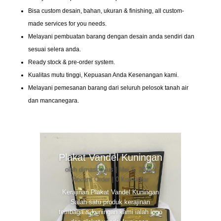
Bisa custom desain, bahan, ukuran & finishing, all custom-
made services for you needs.
Melayani pembuatan barang dengan desain anda sendiri dan
sesuai selera anda.
Ready stock & pre-order system.
Kualitas mutu tinggi, Kepuasan Anda Kesenangan kami.
Melayani pemesanan barang dari seluruh pelosok tanah air
dan mancanegara.
Plakat Vandel Kuningan
oleh
dimasbayus
|
Mei 5, 2021
|
Recent Order
| 0 Komentar
Kerajinan Plakat Vandel Kuningan
Salah satu produk kerajinan
tembaga & kuningan kami ialah logo