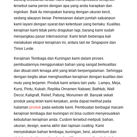
tersebut sama persis dengan apa yang anda harapkan dan
inginkan. Baik itu merupakan barang dengan ukuran kecil,
sedang ataupun besar. Pemesanan dalam jumlah satuanpun
kami layani dengan syarat dan ketentuan yang berlaku. Kualitas
kerajinan kami tidak perlu dragukan lagi, barang kami sudah
menjangkau pasar internasional. Kami telah beberapa kali
melakukan ekspor kerajinan ini, antara lain ke Singapore dan
Timor Leste.
Kerajinan Tembaga dan Kuningan kami dalam proses
pembuatannya menggunakan bahan yang sangat berkualitas
dan dbuat oleh tenaga ahli yang telah berpengalaman. Sehingga
dengan begitu akan menghasilkan kerajinan dengan kualitas dan
mutu yang terjamin. Produk kami antara lain yaitu : Lampu, Meja,
Kursi, Pintu, Kubah, Replika Ornamen Nabawi, Bathtub, Wall
Decor, Kaligrafi, Relief, Patung, Monumen dll. Banyak sekali
produk yang telah kami kerjakan, anda dapat melihat pada
halaman
produk
pada website kami. Pembuatan berbagai macam
kerajinan tembaga dan kuningan ini bisa custom menyesuaikan
kebutuhan kerajinan anda. Custom tersebut meliputi, bahan,
ukuran, design, warna akhir dan lapisan coating. Kami
menyediakan bahan tembaga, kuningan, besi, aluminium dan