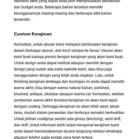
stainless steel yang dapat anda pilih menyesuaikan kebutuhan
dan budget anda. Beberapa bahan tersebut memiliki
keunggulannya masing-masing dan beberapa sifat bahan
tersendiri.
Custom Kerajinan
Kemudian, untuk ukuran kami melayani pembuatan kerajinan
dalam berbagai ukuran, dari kecil sampai ke besar. Ukuran akan
kami buat supaya presisi dengan kerajinan yang akan kami buat.
Untuk design anda dapat melihat ataupun memilih dengan
design yang sudah ada pada website kami, atau bisa juga
menggunakan design yang telah anda siapkan. Lalu, untuk
finishing kerajinan tembaga dan kuningan ini anda dapat memilih
warna akhir, bisa dengan warna natural bahan, polished,
brushed, antique, oksidasi ataupun warna cat. Kemudian, setelah
pemberian warna akhir tersebut kerajinan ini akan kami lapisi
dengan coating. Sehingga kerajinan ini akan lebih awet, tahan
lama, mudah dalam perawatan dan tentunya semakin berkualitas.
Untuk pilihan coatignya sendiri ada glossy (kinclong), semi doff,
dan doff. Untuk informasi lebih lanjut mengenai kerajinan kami
anda dapat menanyakannya secara langsung melalui whatsapp
ataupun telefon pada kontak yang telah tertera.