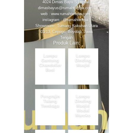
4024 Dimas Bayu S | email:
dimasbayus@rumahtempa.com |
web : www.rumahtempa.com |
instagram : @rumahtempa |
Showroom : Tumang Kukuhan Utara
03/13, Cepogo, Boyolali, Jawa
Tengah
Produk Lain:
Lampu
Lampu
Gantung
Dinding
Chandelier
Masjid
Besi
Pengrajin
Lampu
Talang
Dinding
Tembaga
Masjid
Model
Maroko