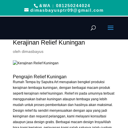
&WA : 081250244024
dimasbayusptr09@gmail.com
Kerajinan Relief Kuningan
oleh
dimasbayus
Pengrajin Relief Kuningan
Rumah Tempa by Saputra Art merupakan bengkel produksi
kerajinan tembaga kuningan, dengan berbagai macam produk
seperti kerajinan relief kuningan. Relief ini pada umunnya terbuat
menggunakan bahan kuningan ataupun tembaga yang lebih
mudah untuk proses pembentukan dan hasilnya akan maksimal.
Design relief itu sendiri menyesuaikan dengan apa yang jadi
keinginan dan request pelanggan, kami melayani konsultasi
ataupun jasa design gratis. Berbagai macam design InsyaAllah
bisa kami kerjakan, pelayanan kami salah satunya ialah custom