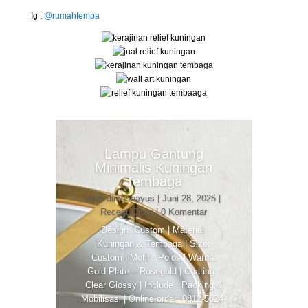
Ig :
@rumahtempa
Lampu Gantung
Minimalis Kuningan
Tembaga
oleh
dimasbayus
|
Juni 28, 2025
|
Recent Order
| 0 Komentar
Design: Custom | Material:
Kuningan & Tembaga | Size:
Custom | Motif : Polos | Warna:
Gold Plate – Rosegold | Coating :
Clear Glossy | Include : Packing &
Mobilisasi | Online order: 0812-5024-