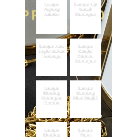
Lampu
Lampu Hijr
Payung
Ismail
Nabawi
Kuningan
Lampu Hias
Lampu
Joglo Bahan
Masjid
Tembaga
Maroko
Kuningan
Lampu
Lampu
Dinding
Gantung
Kuningan
Hias Masjid
Custom
Lampu
Lampu
Dinding
Tiang