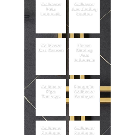
Walldecor
Walldecor
Peta
Jam Dinding
Indonesia
Custom
Walldecor
Hiasan
Besi Custom
Dinding
Peta
Indonesia
Walldecor
Pengrajin
Pipa
Walldecor
Tembaga
Kuningan
Walldecor
Walldecor
Kuningan
Kuningan