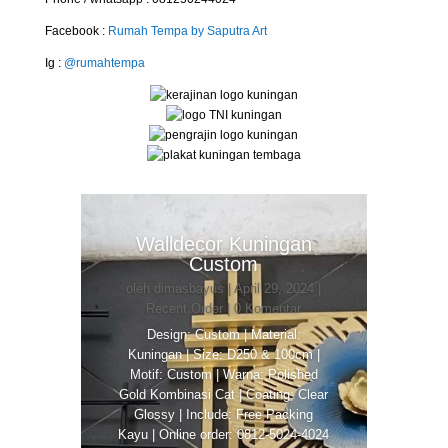
Facebook :
Rumah Tempa by Saputra Art
Ig :
@rumahtempa
Walldecor Kuningan
Custom
oleh
dimasbayus
|
April 29, 2024
|
Recent Order
| 0 Komentar
Design: Custom | Material:
Kuningan | Size: D250 & 100cm |
Motif: Custom | Warna: Polished
Gold Kombinasi Cat | Coating: Clear
Glossy | Include: Free Packing
Kayu | Online order: 0812-5024-4024