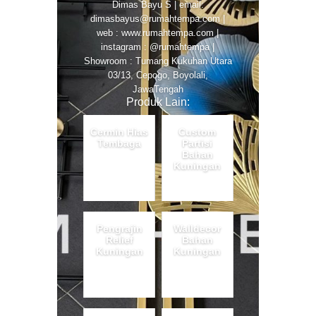
Dimas Bayu S | email:
dimasbayus@rumahtempa.com |
web : www.rumahtempa.com |
instagram : @rumahtempa |
Showroom : Tumang Kukuhan Utara
03/13, Cepogo, Boyolali,
JawaTengah
Produk Lain:
Cermin Hias
Custom
Tembaga
Partisi
Bahan
Kuningan
Pengrajin
Walldecor
Relief
Bahan
Kuningan
Kuningan