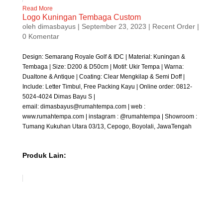
Read More
Logo Kuningan Tembaga Custom
oleh
dimasbayus
|
September 23, 2023
|
Recent Order
|
0 Komentar
Design: Semarang Royale Golf & IDC | Material: Kuningan &
Tembaga | Size: D200 & D50cm | Motif: Ukir Tempa | Warna:
Dualtone & Antique | Coating: Clear Mengkilap & Semi Doff |
Include: Letter Timbul, Free Packing Kayu | Online order: 0812-
5024-4024 Dimas Bayu S |
email: dimasbayus@rumahtempa.com | web :
www.rumahtempa.com | instagram : @rumahtempa | Showroom :
Tumang Kukuhan Utara 03/13, Cepogo, Boyolali, JawaTengah
Produk Lain: