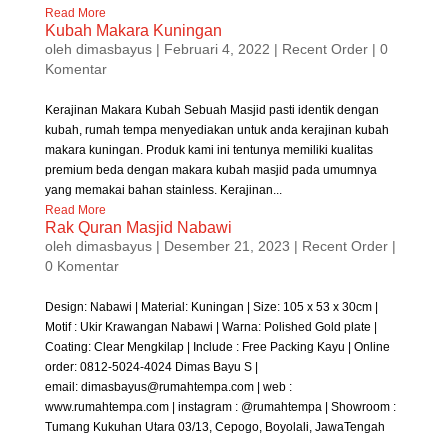
Read More
Kubah Makara Kuningan
oleh
dimasbayus
|
Februari 4, 2022
|
Recent Order
| 0
Komentar
Kerajinan Makara Kubah Sebuah Masjid pasti identik dengan
kubah, rumah tempa menyediakan untuk anda kerajinan kubah
makara kuningan. Produk kami ini tentunya memiliki kualitas
premium beda dengan makara kubah masjid pada umumnya
yang memakai bahan stainless. Kerajinan...
Read More
Rak Quran Masjid Nabawi
oleh
dimasbayus
|
Desember 21, 2023
|
Recent Order
|
0 Komentar
Design: Nabawi | Material: Kuningan | Size: 105 x 53 x 30cm |
Motif : Ukir Krawangan Nabawi | Warna: Polished Gold plate |
Coating: Clear Mengkilap | Include : Free Packing Kayu | Online
order: 0812-5024-4024 Dimas Bayu S |
email: dimasbayus@rumahtempa.com | web :
www.rumahtempa.com | instagram : @rumahtempa | Showroom :
Tumang Kukuhan Utara 03/13, Cepogo, Boyolali, JawaTengah