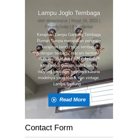
Lampu Joglo Tembaga
oleh
dimasbayus
|
Maret 16, 2022
|
Recent Order
| 0 Komentar
Kerajinan Lampu Gantung Tembaga
Rumah Tempa merupakan pengrajin
kerajinan lampu joglo tembaga
dengan berbagai macam bentuk
design. Kerajinan ini juga biasa
kami sebut dengan nama lampu
robyong tembaga, tentunya karena
modelnya yang klasik dan vintage.
Lampu gantung...
Read More
Contact Form