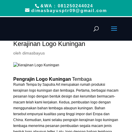
&WA : 081250244024
dimasbayusptr09@gmail.com
Kerajinan Logo Kuningan
oleh
dimasbayus
Pengrajin Logo Kuningan
Tembaga
Rumah Tempa by Saputra Art merupakan rumah produksi
kerajinan logo kuningan dan tembaga. Pertama, berbagai macam
pesanan logo dengan bentuk design dan kerumitan bermacam-
macam telah kami kerjakan. Kedua, pembuatan logo dengan
menggunakan bahan tembaga ataupun kuningan. Bahan
tersebut empunyai kualitas yang tinggi impor dari Eropa dan
China. Kemudian, kami selaku pengrajin kerajinan logo kuningan
tembaga menerima pesanan pembuatan segala macam jenis
bentuk logo ataupun letter. Lalu, logo dengan bahan tembaga