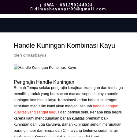
&WA : 081250244024
dimasbayusptr09@gmail.com
Handle Kuningan Kombinasi Kayu
oleh
dimasbayus
Pengrajin Handle Kuningan
Rumah Tempa selaku pengrajin kerajinan kuningan dan tembaga
memiliki produk yang bermacam-macam seperti halnya handle
kuningan kombinasi kayu. Kombinasi kedua bahan ini dengan
sentuhan magis tim kami akan menjadi sebuah
handle dengan
kualitas yang sangat bagus
dan bernilai seni. Kenapa bisa begitu,
karena kami menggunakan bahan kualitas premium baik
kuningan dan juga kayunya. Bahan kuningan sendiri merupakan
barang impor dari Eropa dan China yang tentunya sudah teruji
kualitasnya. Kemudian, untuk kayunya sendiri kami