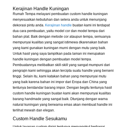
Kerajinan Handle Kuningan
Rumah Tempa melayani pembuatan custom handle kuningan
menyesuaikan kebutuhan dan selera anda untuk menunjang
dekorasi pintu anda.
Kerajinan handle
buatan kami ini terdapat
dua cara pembuatan, yaitu model cor dan model tempa dari
bahan plat. Baik dengan metode cor ataupun tempa, semuanya
mempunyai kualitas yang sangat istimewa dkarenakan bahan
yang kami gunakan kuningan murni dengan mutu yang baik.
Untuk hasil yang saya tampilkan pada laman ini merupakan
handle kuningan dengan pembuatan model tempa.
Pembuatannya melibatkan skill-skill yang sangat mumpuni dari
pengrajin kami sehingga akan tercipta suatu handle yang berseni
tinggi. Selain itu, kami katakan bahan yang mempunyai mutu
yang baik karena bahan ini impor dari Eropa dan China yang
tentunya berstandar barang impor. Dengan begitu tentunya hasil
custom handle kuningan buatan kami akan mempunyai kualitas
barang handmade yang sangat baik. Dtunjang dengan warna
natural kuningan yang berwarna emas akan membuat handle ini
terlihat mewah dan elegan.
Custom Handle Sesukamu
Untuk layanan custom disini tentunya menyangkut berbagai