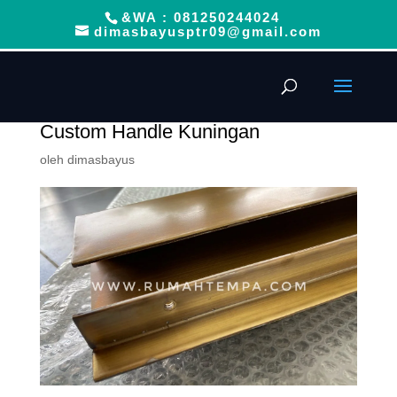
&WA : 081250244024
dimasbayusptr09@gmail.com
Custom Handle Kuningan
oleh
dimasbayus