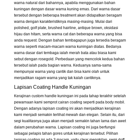
warna natural dari bahannya, apabila menggunakan bahan
kuningan dengan dasar warna kuning emas. Dari warna dasar
tersebut dengan beberapa treatment akan didapatkan beragam
warna dengan karakteristiknya masing-masing. Mulai dari
polished, golf plate, brushed hairline, antique brown, oksidasi
hijau dan hitam, serta warna cat dan beberapa warna yang bisa
anda request. Dengan bahan tembagapun juga tersedia beragam
warna seperti macam-macam warna kuningan diatas. Bedanya
warna dasar dari tembaga ialah merah bata atau biasa kami
sebut dengan rosegold. Perbedaan yang mencolok kedua bahan
tersebut ialah pada bagian warna. Keduanya sama-sama
mempunyai warna yang cantik dan bisa kami olah untuk
menjadikan ragam warna yang tak kalah cantiknya.
Lapisan Coating Handle Kuningan
Kerajinan custom handle kuningan ini pada tahap terakhir setelah
pewarnaan kami semprot cairan coating seperti pada body mobil.
Dengan adanya lapisan coating ini akan menjadikan kerajinan
kami menjadi semakin terlihat mewah dan elegan. Selain itu, dari
segi kualitasnya juga akan menjadi semakin tahan lama dan awet
dalam perubahan warna. Lapisan coating ini juga berfungsi
sebagai pelapis tahan gores untuk kerajinan tersebut. Pilihan
lapisan coating ini ada 3 macam, yaitu clear mengkilap, semi doff