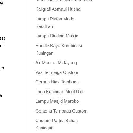
by
Kaligrafi Asmaul Husna
Lampu Plafon Model
Raudhah
Lampu Dinding Masjid
ss)
Handle Kayu Kombinasi
n.
Kuningan
Air Mancur Melayang
am
Vas Tembaga Custom
Cermin Hias Tembaga
Logo Kuningan Motif Ukir
ih
Lampu Masjid Maroko
Gentong Tembaga Custom
Custom Partisi Bahan
Kuningan