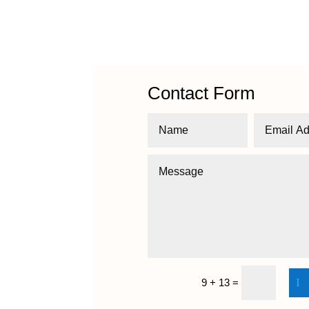
Contact Form
9 + 13
=