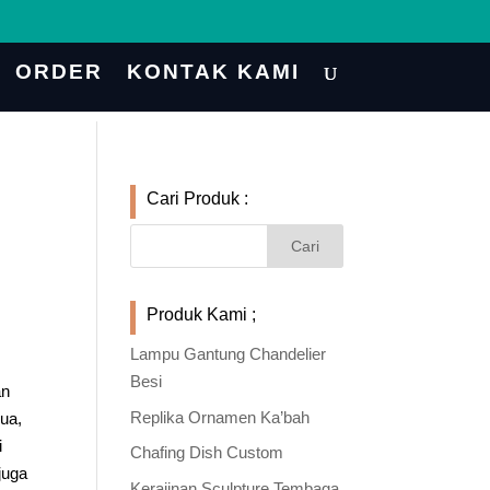
ORDER
KONTAK KAMI
Cari Produk :
Produk Kami ;
Lampu Gantung Chandelier
Besi
an
Replika Ornamen Ka’bah
ua,
i
Chafing Dish Custom
juga
Kerajinan Sculpture Tembaga