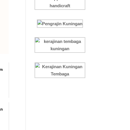
am
an