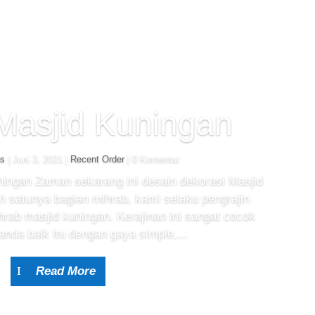
Masjid Kuningan
us
|
Juni 3, 2021
|
Recent Order
| 0 Komentar
ningan Zaman sekarang ini desain dekorasi Masjid
h satunya bagian mihrab, kami selaku pengrajin
rab masjid kuningan. Kerajinan ini sangat cocok
anda baik itu dengan gaya simple,...
Read More