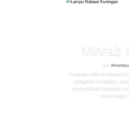
Mihrab 
oleh
dimasbay
Pengrajin Mihrab Masjid Ku
sangatlah kompleks, sala
menyediakan kerajinan mih
untuk Masjid 