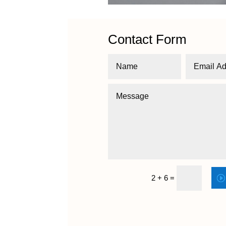
Contact Form
2 + 6
=