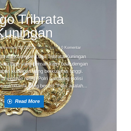
go Tribrata
Kuningan
November 12, 2020
|
Recent Order
| 0 Komentar
ribrata Kuningan Logo Tribrata Kuningan
satu logo yang pernah kami buat dengan
an kuningan yang berkualitas tinggi.
t website resmi Polri Lambang Polisi
wakottama yang berarti "Polri adalah...
Read More