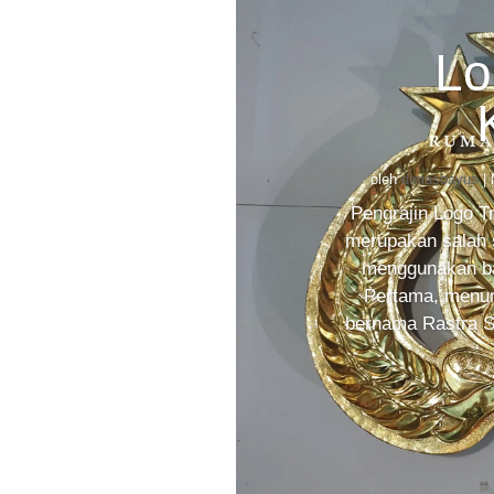
Lo
oleh
dimasbayus
|
Pengrajin Logo T
merupakan salah 
menggunakan bah
Pertama, menuru
bernama Rastra Se