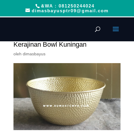
&WA : 081250244024
dimasbayusptr09@gmail.com
Kerajinan Bowl Kuningan
oleh
dimasbayus