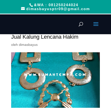
&WA : 081250244024
dimasbayusptr09@gmail.com
Jual Kalung Lencana Hakim
oleh
dimasbayus