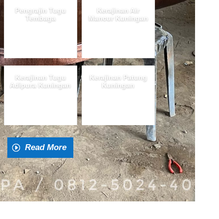
Pengrajin Tugu
Kerajinan Air
Tembaga
Mancur Kuningan
Kerajinan Tugu
Kerajinan Patung
Adipura Kuningan
Kuningan
Read More