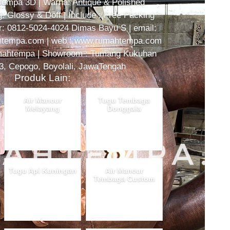
 Tempa 3D | Warna: Antique & Polished
: Glossy & Doff | Include : Free Packing
er: 0812-5024-4024 Dimas Bayu S | email:
tempa.com | web : www.rumahtempa.com
umahtempa | Showroom : Tumang Kukuhan
3, Cepogo, Boyolali, JawaTengah
Produk Lain:
Air Mancur
Tugu Tembaga
Melayang
Donggala
Tugu Api Kuningan
Air Mancur
Tembaga Custom