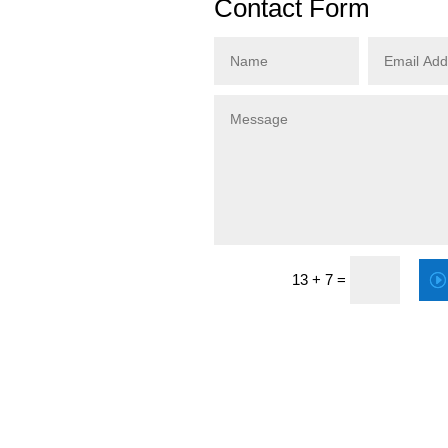
Contact Form
13 + 7
=