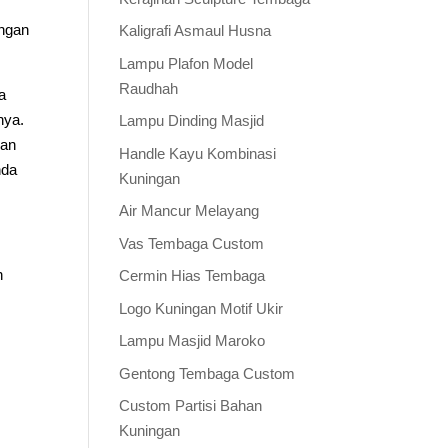
engan
Kaligrafi Asmaul Husna
Lampu Plafon Model
Raudhah
a
nya.
Lampu Dinding Masjid
kan
Handle Kayu Kombinasi
nda
Kuningan
Air Mancur Melayang
Vas Tembaga Custom
h
Cermin Hias Tembaga
Logo Kuningan Motif Ukir
Lampu Masjid Maroko
Gentong Tembaga Custom
Custom Partisi Bahan
Kuningan