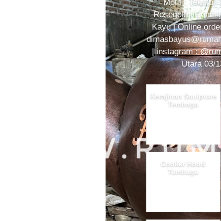
Motif : Tekstur
Rosegold | Coating
Kayu | Online ord
dimasbayus@rumah
| instagram : @r
Utara 03/1
Kerajinan Sculpture
Tembaga
Cooker Hood
Tembaga