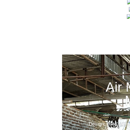
Air
oleh
dimasbayu
Design: Teko Melay