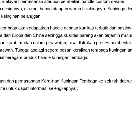
ga melayani pemesanan ataupun pembelian handle custom sesuai
a designnya, ukuran, bahan ataupun warna finishingnya. Sehingga d
 keinginan pelanggan.
mbaga akan ddapatkan handle dengan kualitas terbaik dan pastiny
dari Eropa dan China sehingga kualitas barang akan terjamin mutu
 tahan karat, mudah dalam perawatan, bisa dlakukan proses pembentu
n mewah. Tunggu apalagi segera pesan kerajinan tembaga kuningan a
ual beragam produk handle kuningan tembaga.
an dan pemasangan Kerajinan Kuningan Tembaga ke seluruh daera
i untuk dapat informasi selengkapnya :