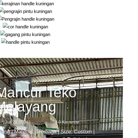
 Mancur Teko
Melayang
s
|
Juli 29, 2024
|
Recent Order
| 0 Komentar
ang | Material: Tembaga | Size: Custom |