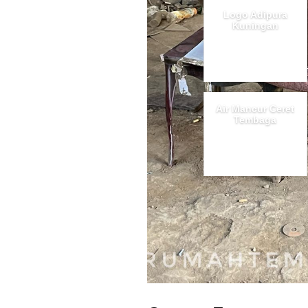
Logo Adipura
Kuningan
Air Mancur Ceret
Tembaga