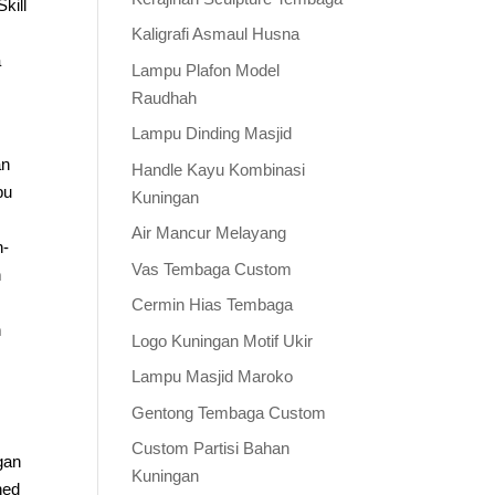
kill
Kaligrafi Asmaul Husna
a
Lampu Plafon Model
Raudhah
Lampu Dinding Masjid
an
Handle Kayu Kombinasi
pu
Kuningan
Air Mancur Melayang
n-
Vas Tembaga Custom
h
Cermin Hias Tembaga
n
Logo Kuningan Motif Ukir
Lampu Masjid Maroko
Gentong Tembaga Custom
Custom Partisi Bahan
gan
Kuningan
hed