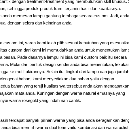
antik dengan treatment-treatment yang membutuhkan skill khusus. S
hun, sehingga produk-produk kami terjamin hasil dan kualitasnya.
n anda memesan lampu gantung tembaga secara custom. Jadi, and
ai dengan selera dan keinginan anda.
 custom ini, saran kami ialah pilih sesuai kebutuhan yang dsesuaik
ilitas custom dari kami ini memudahkan anda untuk menentukan lam
a pesan. Pada dasarnya lampu ini bisa kami custom baik itu secara
na. Mulai dari bentuk design sendiri anda bisa menentukan, lekuka
gga ke motif ukirannya. Selain itu, tingkat dari lampu dan juga jumla
 Mengenai bahan, kami menyediakan dua bahan yaitu dengan
dua bahan yang teruji kualitasnya tersebut anda akan mendapatka
jakan mata anda. Kuningan dengan warna natural emasnya yang
ai warna rosegold yang indah nan cantik.
 masih terdapat banyak pilihan warna yang bisa anda seragamkan den
anda bisa memilih warna dual tone yaitu kombinasi dari warna polis