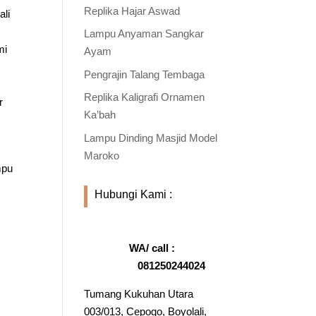
Replika Hajar Aswad
ali
m
Lampu Anyaman Sangkar
mi
Ayam
Pengrajin Talang Tembaga
Replika Kaligrafi Ornamen
r
Ka’bah
Lampu Dinding Masjid Model
Maroko
mpu
Hubungi Kami :
WA/ call :
081250244024
Tumang Kukuhan Utara
003/013, Cepogo, Boyolali,