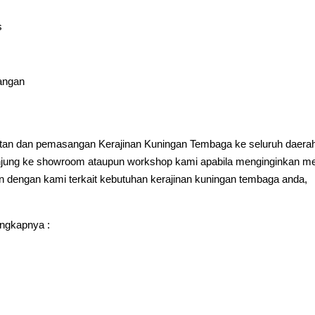
s
angan
an dan pemasangan Kerajinan Kuningan Tembaga ke seluruh daera
jung ke showroom ataupun workshop kami apabila menginginkan me
an dengan kami terkait kebutuhan kerajinan kuningan tembaga anda,
engkapnya :