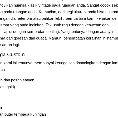
culkan nuansa klasik vintage pada ruangan anda. Sangat cocok sek
g pada ruangan anda. Kemudian, dari segi ukuran, anda bisa custo
 dengan diameter 6m atau bahkan lebih. Semua bisa kami kerjakan de
tom yang anda inginkan. Tak usah ragu dengan keawetan dan
kami lapisi dengan semprotan coating. Yang tentunya dengan adanya
tama dari goresan dan cuaca. Namun, penempatan kerajinan ini hampi
h aman lagi.
aga Custom
an kami ini tentunya mempunyai keunggulan dbandingkan dengan la
ain :
da dan pesan satuan
rosegold)
an
dan outer tembaga kuningan