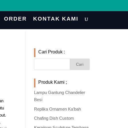
ORDER
KONTAK KAMI
Cari Produk :
Produk Kami ;
Lampu Gantung Chandelier
Besi
an
utu
Replika Ornamen Ka’bah
but.
Chafing Dish Custom
a
Kerajinan Sculpture Tembaga