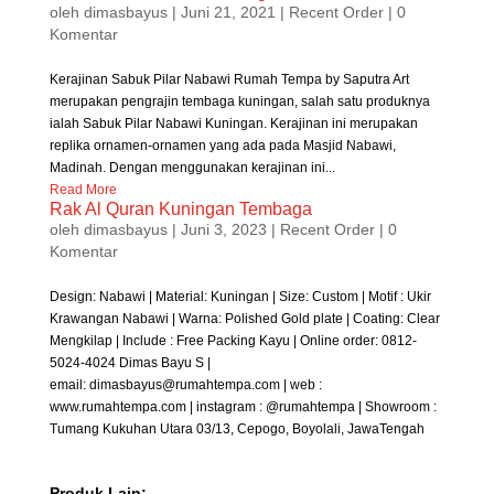
oleh
dimasbayus
|
Juni 21, 2021
|
Recent Order
| 0
Komentar
Kerajinan Sabuk Pilar Nabawi Rumah Tempa by Saputra Art
merupakan pengrajin tembaga kuningan, salah satu produknya
ialah Sabuk Pilar Nabawi Kuningan. Kerajinan ini merupakan
replika ornamen-ornamen yang ada pada Masjid Nabawi,
Madinah. Dengan menggunakan kerajinan ini...
Read More
Rak Al Quran Kuningan Tembaga
oleh
dimasbayus
|
Juni 3, 2023
|
Recent Order
| 0
Komentar
Design: Nabawi | Material: Kuningan | Size: Custom | Motif : Ukir
Krawangan Nabawi | Warna: Polished Gold plate | Coating: Clear
Mengkilap | Include : Free Packing Kayu | Online order: 0812-
5024-4024 Dimas Bayu S |
email: dimasbayus@rumahtempa.com | web :
www.rumahtempa.com | instagram : @rumahtempa | Showroom :
Tumang Kukuhan Utara 03/13, Cepogo, Boyolali, JawaTengah
Produk Lain: