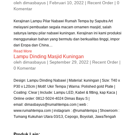
oleh
dimasbayus
|
Februari 10, 2022
|
Recent Order
| 0
Komentar
Kerajinan Lampu Pilar Nabawi Rumah Tempa by Saputra Art
melayani pembuatan segala macam ornamen masjid, salah
satunya lampu pilar nabawi kuningan. Kerajinan ini kami produksi
menggunakan bahan yang bermutu dan berkualitas tinggi, impor
dari Eropa dan China....
Read More
Lampu Dinding Masjid Kuningan
oleh
dimasbayus
|
September 29, 2022
|
Recent Order
|
0 Komentar
Design: Lampu Dinding Nabawi | Material: kuningan | Size: T40 x
P30 x L20cm | Motif: Ukir Tempa | Warna: Polished gold Plate |
Coating: Clear | Include: Lampu LED, Kabel & fitting, kap Kaca |
Online order: 0812-5024-4024 Dimas Bayu S |
email: dimasbayus@rumahtempa.com | web :
www.rumahtempa.com | instagram : @rumahtempa | Showroom :
Tumang Kukuhan Utara 03/13, Cepogo, Boyolali, JawaTengah
Produk Lain: