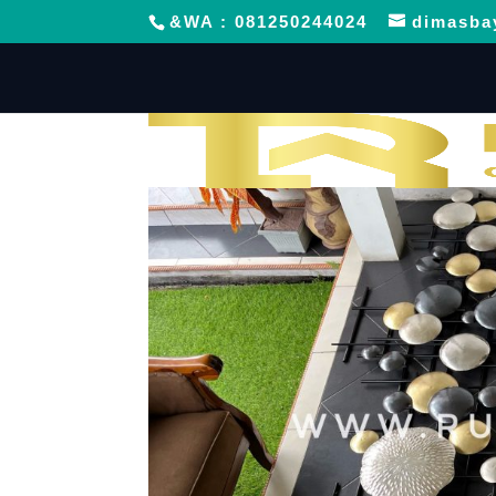
&WA : 081250244024
dimasba