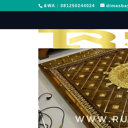
&WA : 081250244024
dimasba