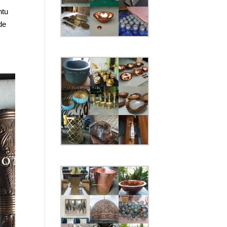
ntu
de