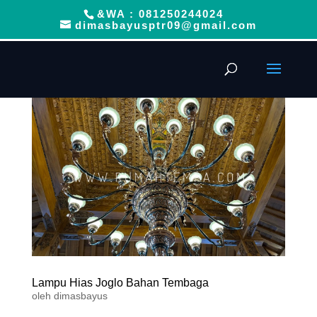
&WA : 081250244024
dimasbayusptr09@gmail.com
Lampu Hias Joglo Bahan Tembaga
oleh
dimasbayus