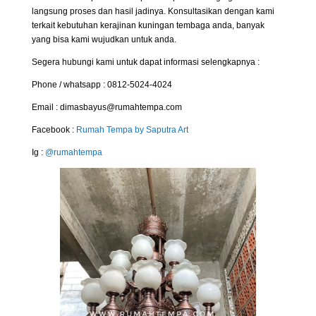
langsung proses dan hasil jadinya. Konsultasikan dengan kami
terkait kebutuhan kerajinan kuningan tembaga anda, banyak
yang bisa kami wujudkan untuk anda.
Segera hubungi kami untuk dapat informasi selengkapnya :
Phone / whatsapp : 0812-5024-4024
Email : dimasbayus@rumahtempa.com
Facebook :
Rumah Tempa by Saputra Art
Ig :
@rumahtempa