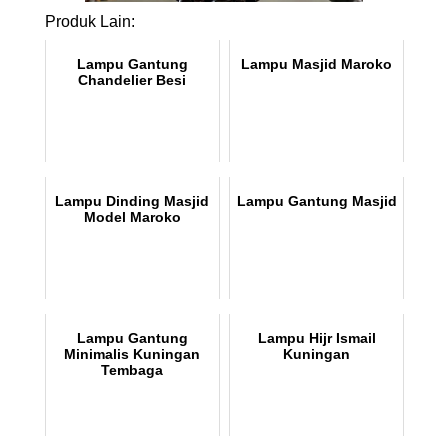
Produk Lain:
Lampu Gantung
Lampu Masjid Maroko
Chandelier Besi
Lampu Dinding Masjid
Lampu Gantung Masjid
Model Maroko
Lampu Gantung
Lampu Hijr Ismail
Minimalis Kuningan
Kuningan
Tembaga