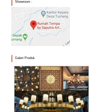
Showroom :
Galeri Produk