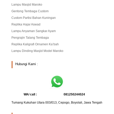
Lampu Masjid Maroko
Gentong Tembaga Custom
Custom Partisi Bahan Kuningan
Replika Hajar Aswad
Lampu Anyaman Sangkar Ayam
Pengrajin Talang Tembaga
Replika Kaligrafi Ornamen Ka’bah
Lampu Dinding Masjid Model Maroko
Hubungi Kami :
WA/ call :
081250244024
Tumang Kukuhan Utara 003/013, Cepogo, Boyolali, Jawa Tengah