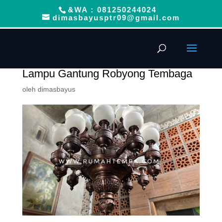
&WA : 081250244024
dimasbayusptr09@gmail.com
Lampu Gantung Robyong Tembaga
oleh
dimasbayus