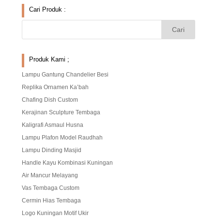
Cari Produk :
Produk Kami ;
Lampu Gantung Chandelier Besi
Replika Ornamen Ka’bah
Chafing Dish Custom
Kerajinan Sculpture Tembaga
Kaligrafi Asmaul Husna
Lampu Plafon Model Raudhah
Lampu Dinding Masjid
Handle Kayu Kombinasi Kuningan
Air Mancur Melayang
Vas Tembaga Custom
Cermin Hias Tembaga
Logo Kuningan Motif Ukir