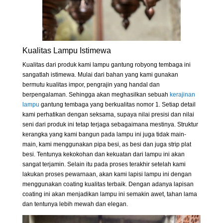
Kualitas Lampu Istimewa
Kualitas dari produk kami lampu gantung robyong tembaga ini
sangatlah istimewa. Mulai dari bahan yang kami gunakan
bermutu kualitas impor, pengrajin yang handal dan
berpengalaman. Sehingga akan meghasilkan sebuah
kerajinan
lampu
gantung tembaga yang berkualitas nomor 1. Setiap detail
kami perhatikan dengan seksama, supaya nilai presisi dan nilai
seni dari produk ini tetap terjaga sebagaimana mestinya. Struktur
kerangka yang kami bangun pada lampu ini juga tidak main-
main, kami menggunakan pipa besi, as besi dan juga strip plat
besi. Tentunya kekokohan dan kekuatan dari lampu ini akan
sangat terjamin. Selain itu pada proses terakhir setelah kami
lakukan proses pewarnaan, akan kami lapisi lampu ini dengan
menggunakan coating kualitas terbaik. Dengan adanya lapisan
coating ini akan menjadikan lampu ini semakin awet, tahan lama
dan tentunya lebih mewah dan elegan.