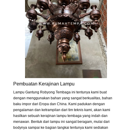
Pembuatan Kerajinan Lampu
Lampu Gantung Robyong Tembaga ini tentunya kami buat
dengan menggunakan bahan yang sangat berkualitas, bahan
baku impor dari Eropa dan China. Kami padukan dengan
pengalaman dan ketrampilan dari tim teknis kami, akan kami
hasilkan sebuah kerajinan lampu tembaga yang indah dan
menawan. Bentuk dari lampu ini sangat beragam, mulai dari
bodynya sampai ke bagian tangkai tentunya kami sediakan