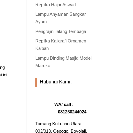
Replika Hajar Aswad
Lampu Anyaman Sangkar
Ayam
Pengrajin Talang Tembaga
Replika Kaligrafi Ornamen
Ka’bah
Lampu Dinding Masjid Model
Maroko
ang
 ini
Hubungi Kami :
WA/ call :
081250244024
Tumang Kukuhan Utara
003/013, Cepogo, Boyolali,