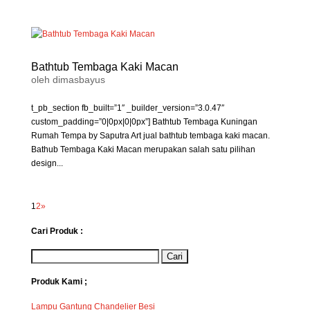
Bathtub Tembaga Kaki Macan
oleh
dimasbayus
t_pb_section fb_built=”1″ _builder_version=”3.0.47″
custom_padding=”0|0px|0|0px”] Bathtub Tembaga Kuningan
Rumah Tempa by Saputra Art jual bathtub tembaga kaki macan.
Bathub Tembaga Kaki Macan merupakan salah satu pilihan
design...
1
2
»
Cari Produk :
Produk Kami ;
Lampu Gantung Chandelier Besi