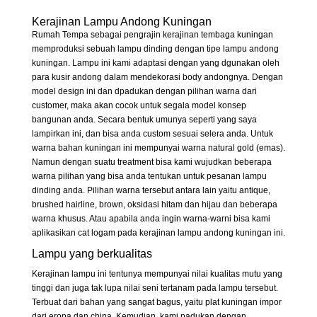
Kerajinan Lampu Andong Kuningan
Rumah Tempa sebagai pengrajin kerajinan tembaga kuningan
memproduksi sebuah lampu dinding dengan tipe lampu andong
kuningan. Lampu ini kami adaptasi dengan yang dgunakan oleh
para kusir andong dalam mendekorasi body andongnya. Dengan
model design ini dan dpadukan dengan pilihan warna dari
customer, maka akan cocok untuk segala model konsep
bangunan anda. Secara bentuk umunya seperti yang saya
lampirkan ini, dan bisa anda custom sesuai selera anda. Untuk
warna bahan kuningan ini mempunyai warna natural gold (emas).
Namun dengan suatu treatment bisa kami wujudkan beberapa
warna pilihan yang bisa anda tentukan untuk pesanan lampu
dinding anda. Pilihan warna tersebut antara lain yaitu antique,
brushed hairline, brown, oksidasi hitam dan hijau dan beberapa
warna khusus. Atau apabila anda ingin warna-warni bisa kami
aplikasikan cat logam pada kerajinan lampu andong kuningan ini.
Lampu yang berkualitas
Kerajinan lampu ini tentunya mempunyai nilai kualitas mutu yang
tinggi dan juga tak lupa nilai seni tertanam pada lampu tersebut.
Terbuat dari bahan yang sangat bagus, yaitu plat kuningan impor
dari eropa dan china. Kemudian, kami padukan dengan