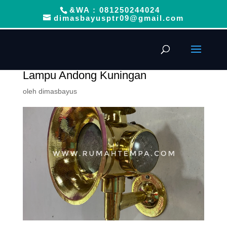
&WA : 081250244024
dimasbayusptr09@gmail.com
Lampu Andong Kuningan
oleh
dimasbayus