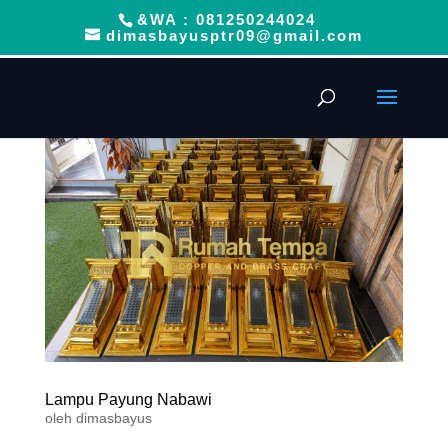
&WA : 081250244024
dimasbayusptr09@gmail.com
Lampu Payung Nabawi
oleh
dimasbayus