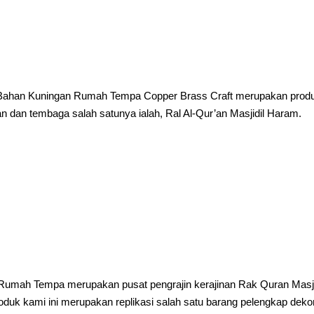
m Bahan Kuningan Rumah Tempa Copper Brass Craft merupakan prod
 dan tembaga salah satunya ialah, Ral Al-Qur’an Masjidil Haram.
 Rumah Tempa merupakan pusat pengrajin kerajinan Rak Quran Masj
uk kami ini merupakan replikasi salah satu barang pelengkap deko