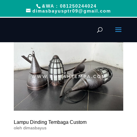
&WA : 081250244024
dimasbayusptr09@gmail.com
Lampu Dinding Tembaga Custom
oleh
dimasbayus