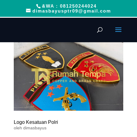
&WA : 081250244024
dimasbayusptr09@gmail.com
Logo Kesatuan Polri
oleh
dimasbayus