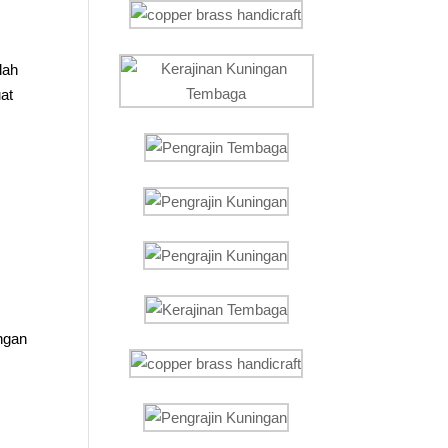
lah
at
ngan