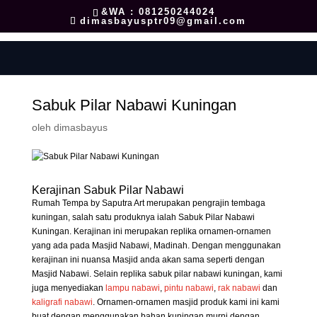
&WA : 081250244024
dimasbayusptr09@gmail.com
Sabuk Pilar Nabawi Kuningan
oleh
dimasbayus
Kerajinan Sabuk Pilar Nabawi
Rumah Tempa by Saputra Art merupakan pengrajin tembaga
kuningan, salah satu produknya ialah Sabuk Pilar Nabawi
Kuningan. Kerajinan ini merupakan replika ornamen-ornamen
yang ada pada Masjid Nabawi, Madinah. Dengan menggunakan
kerajinan ini nuansa Masjid anda akan sama seperti dengan
Masjid Nabawi. Selain replika sabuk pilar nabawi kuningan, kami
juga menyediakan
lampu nabawi
,
pintu nabawi
,
rak nabawi
dan
kaligrafi nabawi
. Ornamen-ornamen masjid produk kami ini kami
buat dengan menggunakan bahan kuningan murni dengan