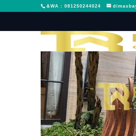
&WA : 081250244024
dimasba