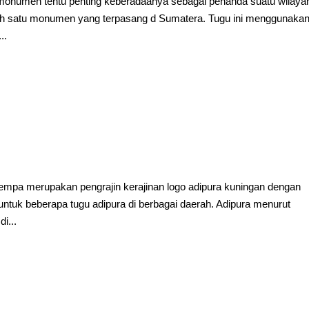
 monumen tentu penting keberadaanya sebagai penanda suatu wilaya
salah satu monumen yang terpasang d Sumatera. Tugu ini menggunaka
..
empa merupakan pengrajin kerajinan logo adipura kuningan dengan
ntuk beberapa tugu adipura di berbagai daerah. Adipura menurut
i...