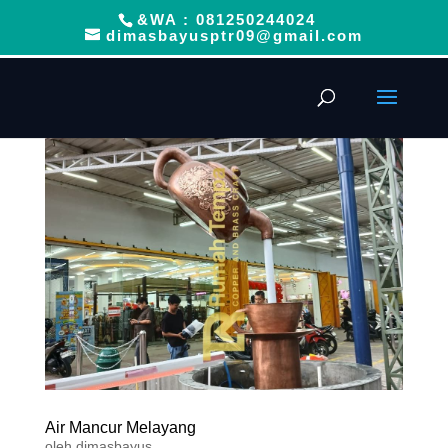
&WA : 081250244024
dimasbayusptr09@gmail.com
Air Mancur Melayang
oleh
dimasbayus