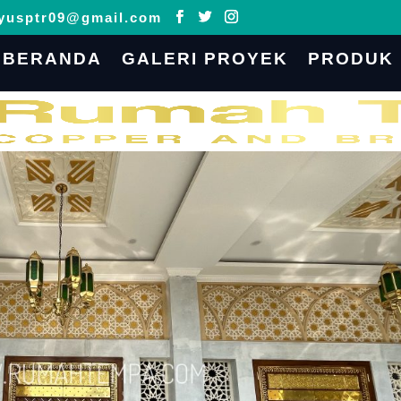
yusptr09@gmail.com
BERANDA
GALERI PROYEK
PRODUK