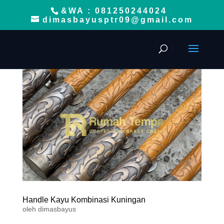
&WA : 081250244024
dimasbayusptr09@gmail.com
Handle Kayu Kombinasi Kuningan
oleh
dimasbayus