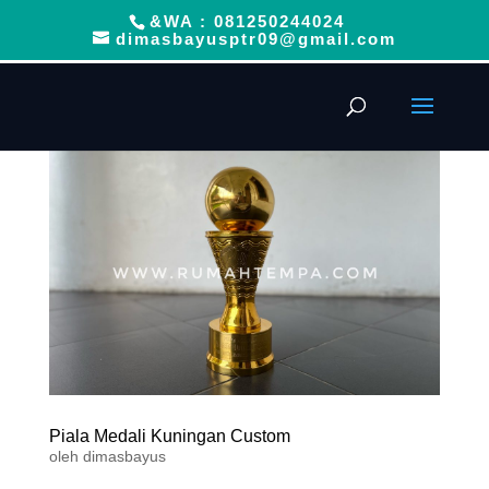
&WA : 081250244024
dimasbayusptr09@gmail.com
Piala Medali Kuningan Custom
oleh
dimasbayus