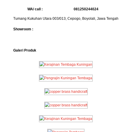
WA/ call :
081250244024
Tumang Kukuhan Utara 003/013, Cepogo, Boyolali, Jawa Tengah
Showroom :
Galeri Produk