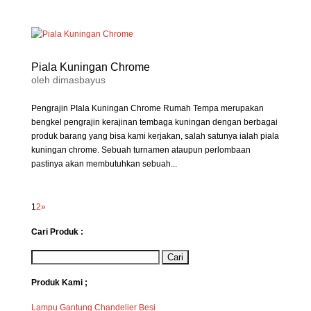
Piala Kuningan Chrome
oleh
dimasbayus
Pengrajin PIala Kuningan Chrome Rumah Tempa merupakan
bengkel pengrajin kerajinan tembaga kuningan dengan berbagai
produk barang yang bisa kami kerjakan, salah satunya ialah piala
kuningan chrome. Sebuah turnamen ataupun perlombaan
pastinya akan membutuhkan sebuah...
1
2
»
Cari Produk :
Produk Kami ;
Lampu Gantung Chandelier Besi